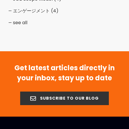
エンゲージメント
(4)
see all
Get latest articles directly in
your inbox, stay up to date
SUBSCRIBE TO OUR BLOG